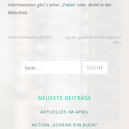
Informationen gibt´s unter „
Paten
“ oder direkt in der
Bibliothek.
Beitrags-
Kahler Dorfweihnacht 2023
Tag der gesunden Ernährung am 7.
März
Navigation
SUCHE
NACH:
NEUESTE BEITRÄGE
AKTUELLES IM APRIL
AKTION „SCHENK EIN BUCH“