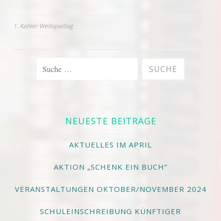
Beitrags-
1. Kahler Weltspieltag
Navigation
SUCHE
NACH:
NEUESTE BEITRÄGE
AKTUELLES IM APRIL
AKTION „SCHENK EIN BUCH“
VERANSTALTUNGEN OKTOBER/NOVEMBER 2024
SCHULEINSCHREIBUNG KÜNFTIGER