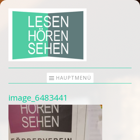
Zum
Inhalt
springen
HAUPTMENÜ
image_6483441